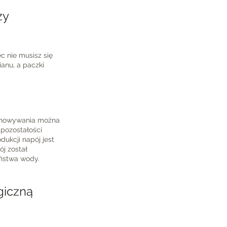
zy
 nie musisz się
anu, a paczki
zechowywania można
 pozostałości
dukcji napój jest
ój został
eństwa wody.
giczną