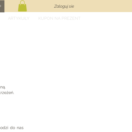
Zaloguj sie
P
ARTYKUŁY
KUPON NA PREZENT
ną.
trzeżeń.
hodzi do nas