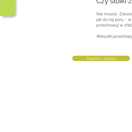
Czy słoiki
Nie musisz. Zakon
jak do tej pory - 
przechowuj w chł
Warunki przechowy
Raporty z testów