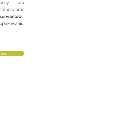
osny i lata
 transportu,
nserwantów
,
 opakowaniu.
 nas