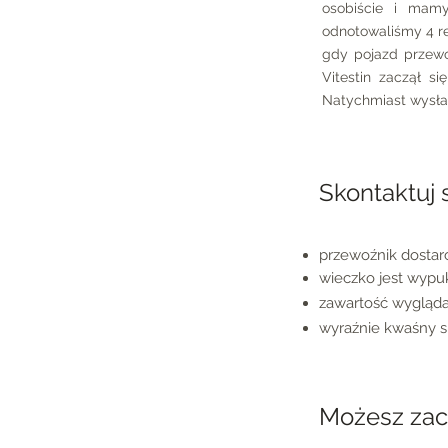
osobiście i mamy
odnotowaliśmy 4 re
gdy pojazd przewo
Vitestin zaczął s
Natychmiast wysła
Skontaktuj s
przewoźnik dostarcz
wieczko jest wypu
zawartość wygląda
wyraźnie kwaśny s
Możesz zach