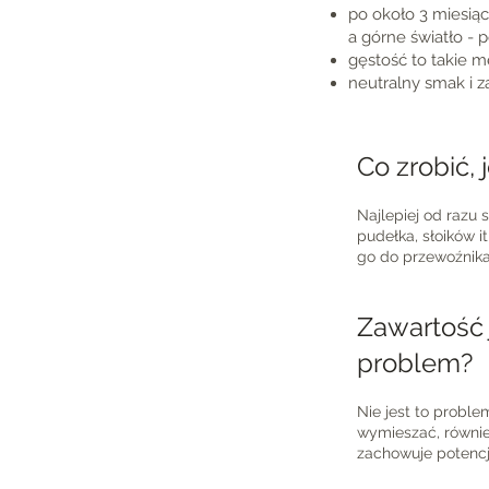
po około 3 miesiąc
a górne światło - 
gęstość to takie m
neutralny smak i 
Co zrobić, 
Najlepiej od razu 
pudełka, słoików 
go do przewoźnika 
Zawartość j
problem?
Nie jest to probl
wymieszać, również
zachowuje potencja