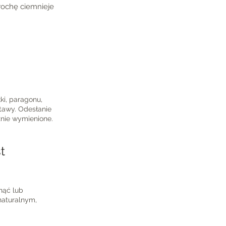
trochę ciemnieje
łki, paragonu,
stawy. Odesłanie
znie wymienione.
t
nąć lub
naturalnym,