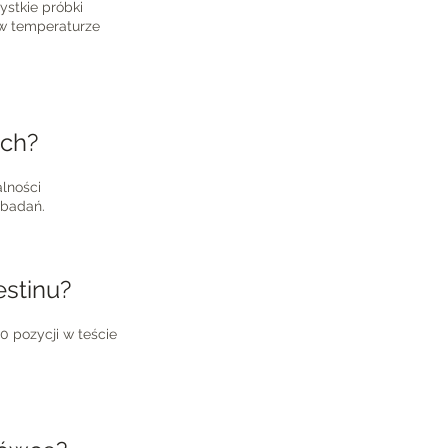
ystkie próbki
 w temperaturze
ich?
alności
 badań.
estinu?
 pozycji w teście