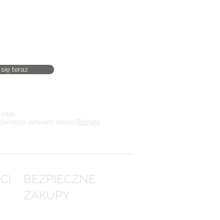
się teraz
mail.
nformacji, odwiedź naszą
Politykę
CI
BEZPIECZNE
ZAKUPY