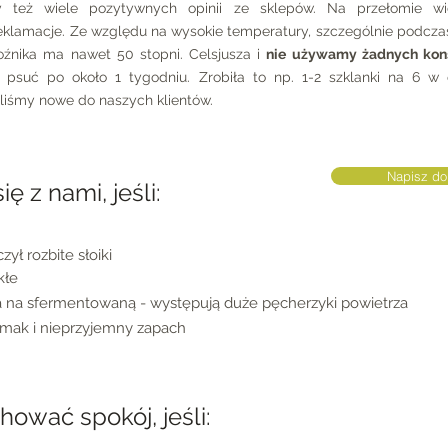
 też wiele pozytywnych opinii ze sklepów. Na przełomie wi
klamacje. Ze względu na wysokie temperatury, szczególnie podczas
źnika ma nawet 50 stopni. Celsjusza i
nie używamy żadnych ko
ię psuć po około 1 tygodniu. Zrobiła to np. 1-2 szklanki na 6 w
liśmy nowe do naszych klientów.
Napisz do
ię z nami, jeśli:
ył rozbite słoiki
kłe
 na sfermentowaną - występują duże pęcherzyki powietrza
mak i nieprzyjemny zapach
ować spokój, jeśli: