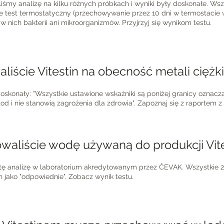
iśmy analizę na kilku różnych próbkach i wyniki były doskonałe. Wsz
e test termostatyczny (przechowywanie przez 10 dni w termostacie
o w nich bakterii ani mikroorganizmów. Przyjrzyj się wynikom testu.
aliście Vitestin na obecność metali ciężk
 doskonały: "Wszystkie ustawione wskaźniki są poniżej granicy oznacz
d i nie stanowią zagrożenia dla zdrowia". Zapoznaj się z raportem z
owaliście wodę używaną do produkcji Vit
tę analizę w laboratorium akredytowanym przez ČEVAK. Wszystkie 20
 jako "odpowiednie". Zobacz wynik testu.