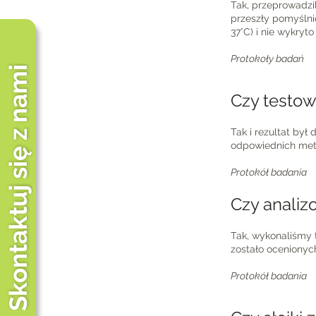
Tak, przeprowadzil
przeszły pomyślni
37°C) i nie wykryt
Protokoły badań
Skontaktuj się z nami
Czy testow
Tak i rezultat był
odpowiednich meto
Protokół badania
Czy analiz
Tak, wykonaliśmy 
zostało ocenionych
Protokół badania