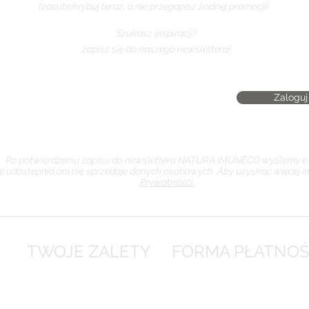
(zasubskrybuj teraz, a nie przegapisz żadnej promocji)
Szukasz inspiracji?
zapisz się do naszego newslettera!
Zaloguj 
Po potwierdzeniu zapisu do newslettera NATURA IMUNECO wyślemy e-
e udostępnia ani nie sprzedaje danych osobowych. Aby uzyskać więcej i
Prywatności.
TWOJE ZALETY
FORMA PŁATNOŚ