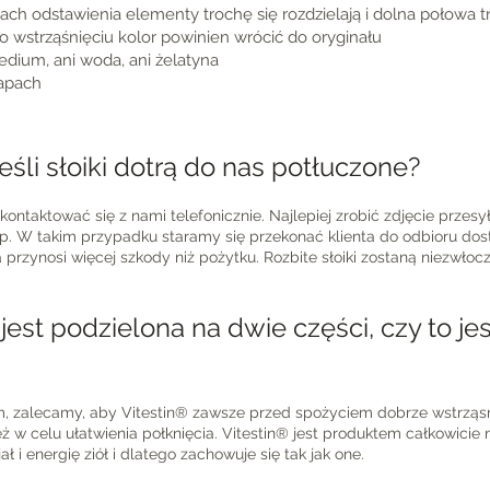
ach odstawienia elementy trochę się rozdzielają i dolna połowa 
po wstrząśnięciu kolor powinien wrócić do oryginału
edium, ani woda, ani żelatyna
zapach
jeśli słoiki dotrą do nas potłuczone?
skontaktować się z nami telefonicznie. Najlepiej zrobić zdjęcie przesy
itp. W takim przypadku staramy się przekonać klienta do odbioru do
przynosi więcej szkody niż pożytku. Rozbite słoiki zostaną niezwłoc
est podzielona na dwie części, czy to jes
em, zalecamy, aby Vitestin® zawsze przed spożyciem dobrze wstrząs
 w celu ułatwienia połknięcia. Vitestin® jest produktem całkowicie 
ł i energię ziół i dlatego zachowuje się tak jak one.