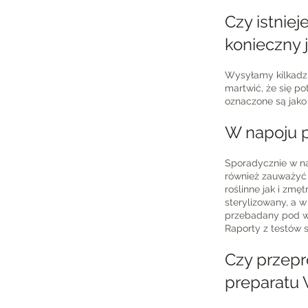
Czy istnie
konieczny j
Wysyłamy kilkadzi
martwić, że się po
oznaczone są jako 
W napoju p
Sporadycznie w na
również zauważyć 
roślinne jak i zmę
sterylizowany, a w
przebadany pod wz
Raporty z testów 
Czy przepr
preparatu V