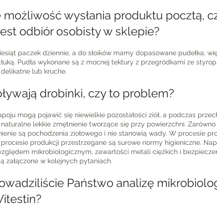
je możliwość wysłania produktu pocztą, c
est odbiór osobisty w sklepie?
esiąt paczek dziennie, a do słoików mamy dopasowane pudełka, więc
tłuką. Pudła wykonane są z mocnej tektury z przegródkami ze styropi
delikatne lub kruche.
ływają drobinki, czy to problem?
poju mogą pojawić się niewielkie pozostałości ziół, a podczas pr
naturalne lekkie zmętnienie tworzące się przy powierzchni. Zarówno
tnienie są pochodzenia ziołowego i nie stanowią wady. W procesie pro
 procesie produkcji przestrzegane są surowe normy higieniczne. Nap
ględem mikrobiologicznym, zawartości metali ciężkich i bezpiecz
są załączone w kolejnych pytaniach.
owadziliście Państwo analizę mikrobiolo
itestin?