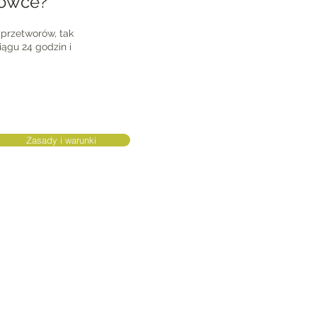
dówce?
przetworów, tak
iągu 24 godzin i
Zasady i warunki