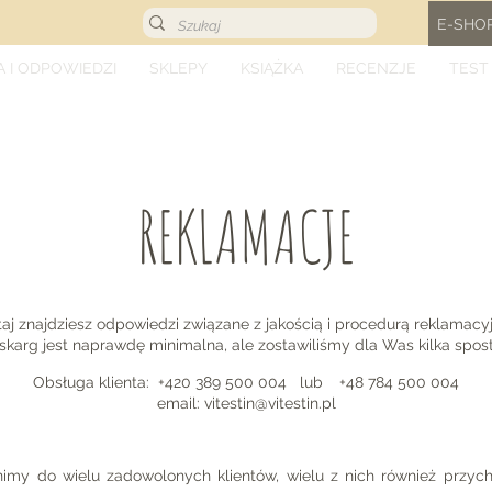
E-SHO
A I ODPOWIEDZI
SKLEPY
KSIĄŻKA
RECENZJE
TEST
REKLAMACJE
taj znajdziesz odpowiedzi związane z jakością i procedurą reklamacyj
skarg jest naprawdę minimalna, ale zostawiliśmy dla Was kilka spos
Obsługa klienta: +420 389 500 004 lub
+48 784 500 004
email:
vitestin@vitestin.pl
imy do wielu zadowolonych klientów, wielu z nich również przyc