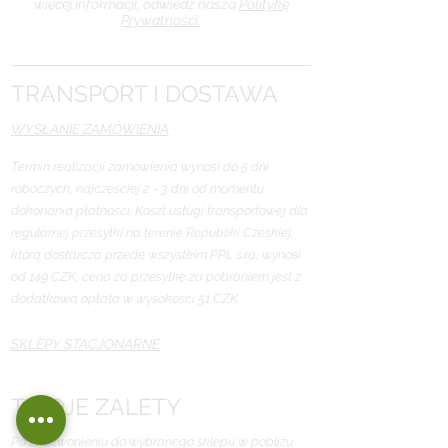
więcej informacji, odwiedź naszą
Politykę
Prywatności.
TRANSPORT I DOSTAWA
WYSŁANIE ZAMÓWIENIA
Termin realizacji zamówienia wynosi do 5 dni
roboczych, najczęściej 2 - 3 dni od momentu
dokonania płatności. Koszt usługi transportowej dla
regularnej przesyłki na terenie Republiki Czeskiej,
którą dostarcza przede wszystkim PPL s.r.o., wynosi
od 149 CZK, cena za przesyłkę za pobraniem jest z
dodatkową opłatą w wysokości 51 CZK.
SKLEPY STACJONARNE
TWOJE ZALETY
Po zadzwonieniu do wybranego sklepu w pobliżu