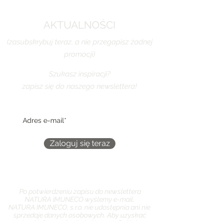
AKTUALNOŚCI
(zasubskrybuj teraz, a nie przegapisz żadnej
promocji)
Szukasz inspiracji?
zapisz się do naszego newslettera!
Zaloguj się teraz
Po potwierdzeniu zapisu do newslettera
NATURA IMUNECO wyślemy e-mail.
NATURA IMUNECO, s.r.o. nie udostępnia ani nie
sprzedaje danych osobowych. Aby uzyskać