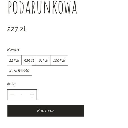
podarunkowa
227 zł
Kwota
227 zł
525 zł
813 zł
1005 zł
Inna kwota
Ilość
Kup teraz