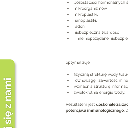
pozostałości hormonalnych 
mikroorganizmów,
mikroplastiki,
nanoplastiki,
radon,
niebezpieczna twardość
i inne niepożądane niebezpie
optymalizuje
fizyczną strukturę wody (us
Skontaktuj się z nami
równowagę i zawartość mine
wzmacnia strukturę informacji
zwielokrotnia energię wody.
Rezultatem jest 
doskonale zarząd
potencjału immunologicznego. 
D