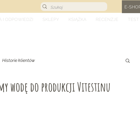
E-SHO
A I ODPOWIEDZI
SKLEPY
KSIĄŻKA
RECENZJE
TEST
Historie klientów
my wodę do produkcji Vitestinu